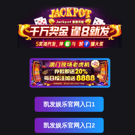
凯发娱乐官网入口1
凯发娱乐官网入口2