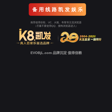
备 用 线 路 凯 发 娱 乐
推荐使用谷歌、UC、火狐、夸客等主流浏览器
（尽量不要使用QQ、搜狗浏览器进入）
EVOBjL.com 品牌沉淀 值得信赖