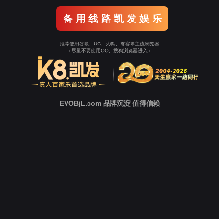
备 用 线 路 凯 发 娱 乐
推荐使用谷歌、UC、火狐、夸客等主流浏览器
（尽量不要使用QQ、搜狗浏览器进入）
EVOBjL.com 品牌沉淀 值得信赖